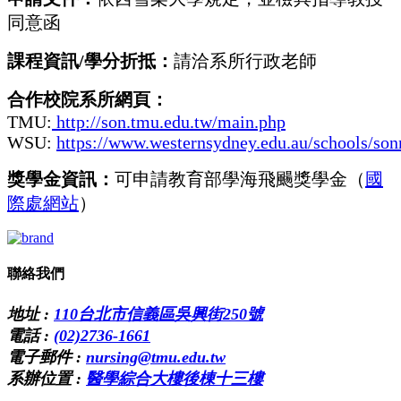
同意函
課程資訊
/
學分折抵：
請洽系所行政老師
合作校院系所網頁：
TMU:
http://son.tmu.edu.tw/main.php
WSU:
https://www.westernsydney.edu.au/schools/so
獎學金資訊：
可申請教育部學海飛颺獎學金（
國
際處網站
）
聯絡我們
地址 :
110台北市信義區吳興街250號
電話 :
(02)2736-1661
電子郵件 :
nursing@tmu.edu.tw
系辦位置 :
醫學綜合大樓後棟十三樓