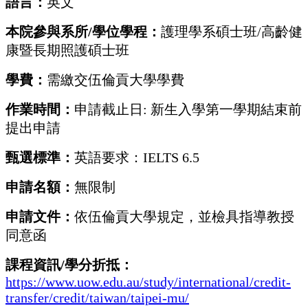
語言：
英文
本院參與系所
/
學位學程：
護理學系碩士班
/
高齡健
康暨長期照護碩士班
學費：
需繳交伍倫貢大學學費
作業時間：
申請截止日
:
新生入學第一學期結束前
提出申請
甄選標準：
英語要求：
IELTS 6.5
申請名額：
無限制
申請文件：
依伍倫貢大學規定，並檢具指導教授
同意函
課程資訊
/
學分折抵：
https://www.uow.edu.au/study/international/credit-
transfer/credit/taiwan/taipei-mu/