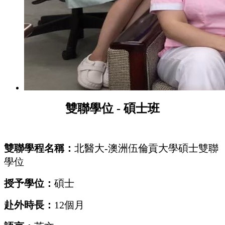
雙聯學位
-
碩士班
雙聯學程名稱：
北醫大
-
澳洲伍倫貢大學碩士雙聯
學位
授予學位：
碩士
赴外時長：
12
個月