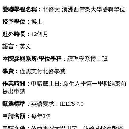
雙聯學程名稱：
北醫大
-
澳洲西雪梨大學雙聯學位
授予學位：
博士
赴外時長：
12
個月
語言：
英文
本院參與系所
/
學位學程：
護理學系博士班
學費：
僅需支付北醫學費
作業時間：
申請截止日
:
新生入學第一學期結束前
提出申請
甄選標準：
英語要求：
IELTS 7.0
申請名額：
每年
2
名
申請文件：
依西雪梨大學規定，並檢具指導教授