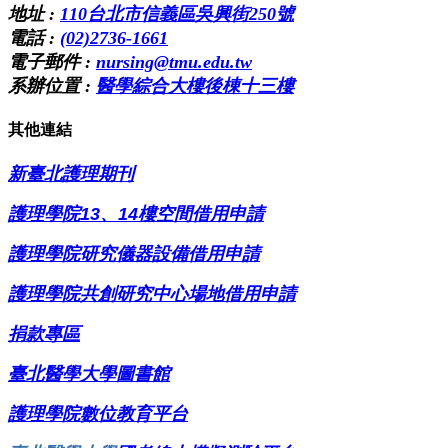
地址 :
110台北市信義區吳興街250號
電話 :
(02)2736-1661
電子郵件 :
nursing@tmu.edu.tw
系辦位置 :
醫學綜合大樓後棟十三樓
其他連結
新臺北護理期刊
護理學院13、14樓空間借用申請
護理
學院研究儀器設備借用申請
護理學院共創研究中心場地借用申請
捐款專區
臺北醫學大學圖書館
護理學院
數位教育平台