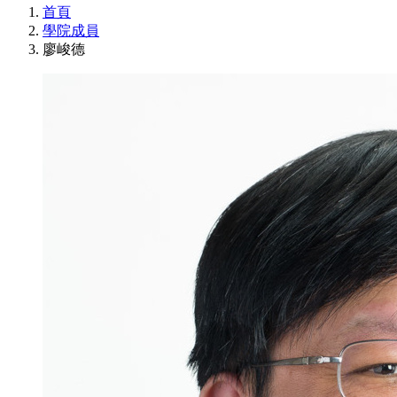
首頁
學院成員
廖峻德