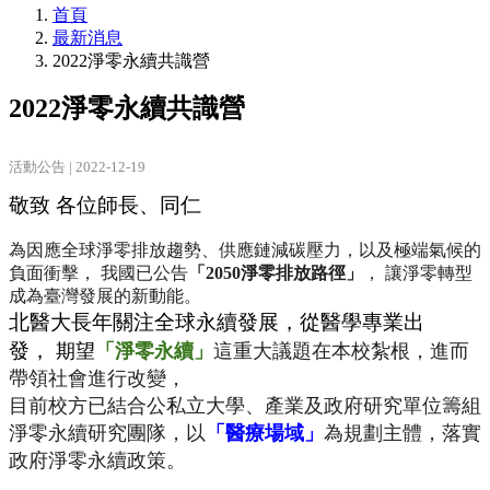
首頁
最新消息
2022淨零永續共識營
2022淨零永續共識營
活動公告 | 2022-12-19
敬致 各位師長、同仁
為因應全球淨零排放趨勢、供應鏈減碳壓力，
以及極端氣候的
負面衝擊， 我國已公告
「2050淨零排放路徑」
， 讓淨零轉型
成為臺灣發展的新動能。
北醫大長年關注全球永續發展，從醫學專業出
發，
期望
「淨零永續」
這重大議題在本校紮根，進而
帶領社會進行改變，
目前校方已結合公私立大學、
產業及政府研究單位籌組
淨零永續研究團隊，以
「醫療場域」
為規劃
主體，落實
政府淨零永續政策。