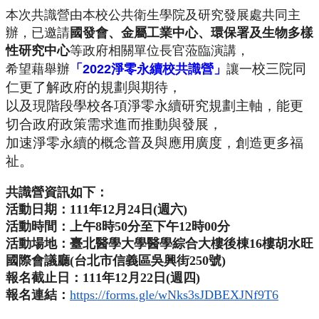
本次共識營由本校公共衛生學院及研究發展處共同主
辦，已邀請
國發
會、金屬工業中心、環保署及生物多樣
性研究中心
等政府相關單位長
官蒞臨演講，
校三院同
希望藉舉辦
「
2022
淨零永續校共識營」
讓一
仁更了解政
府的規劃與期待，
以及現階段學校各項淨零永續研究規劃主軸，
能更
切合政府政策需求進而推動與發展，
加速淨零永續的概念普及與應用廣度，創造更多福
祉。
共識營資訊如下：
活動日期：111年12月24日(週六)
活動時間：上午8時50分至下午12時00分
活動場地：
臺北醫學大學醫學綜合大樓後棟16樓胡水旺
國際會議廳(
台北市信義區吳興街250號)
報名截止日：111年12月22日(週四)
報名連結：
https://forms.gle/
wNks3sJDBEXJNf9T6