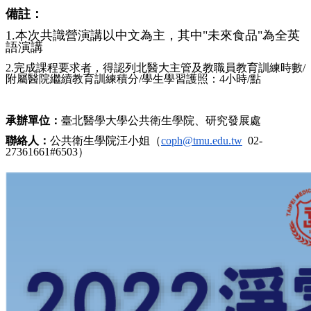
備註：
1.
本次共識營演講以中文為主，其中
"
未來食品
"
為全英
語演講
2.完成課程要求者，得認列北醫大主管及教職員教育訓練時數/
附屬醫院繼續教育訓練積分/學生學習護照：4小時/點
承辦單位：
臺北醫學大學公共衛生學院、研究發展處
聯絡人：
公共衛生學院汪小姐（
coph@tmu.edu.tw
02-
27361661#6503）