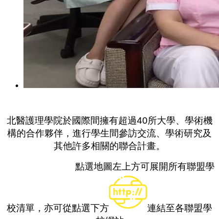
北醫護理學院
於國際間擁有超過
40
所大學、學術機
構的合作夥伴，
進行學生間參訪交流、學術研究及
其他許多相關的聯合計畫。
點選地圖左上方可展開所有聯盟學
校清單，
亦可
從點選
下方
連結至各聯盟學